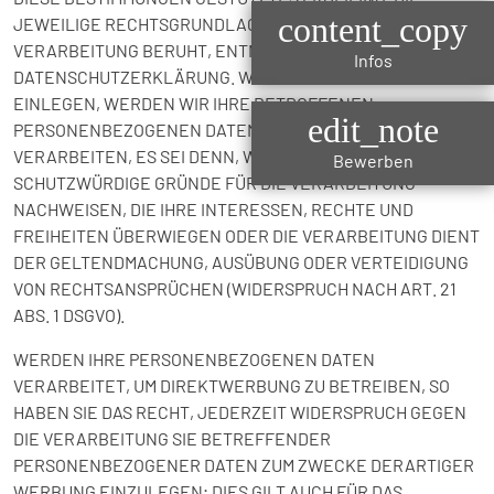
content_copy
JEWEILIGE RECHTSGRUNDLAGE, AUF DENEN EINE
VERARBEITUNG BERUHT, ENTNEHMEN SIE DIESER
Infos
DATENSCHUTZERKLÄRUNG. WENN SIE WIDERSPRUCH
EINLEGEN, WERDEN WIR IHRE BETROFFENEN
edit_note
PERSONENBEZOGENEN DATEN NICHT MEHR
VERARBEITEN, ES SEI DENN, WIR KÖNNEN ZWINGENDE
Bewerben
SCHUTZWÜRDIGE GRÜNDE FÜR DIE VERARBEITUNG
NACHWEISEN, DIE IHRE INTERESSEN, RECHTE UND
FREIHEITEN ÜBERWIEGEN ODER DIE VERARBEITUNG DIENT
DER GELTENDMACHUNG, AUSÜBUNG ODER VERTEIDIGUNG
VON RECHTSANSPRÜCHEN (WIDERSPRUCH NACH ART. 21
ABS. 1 DSGVO).
WERDEN IHRE PERSONENBEZOGENEN DATEN
VERARBEITET, UM DIREKTWERBUNG ZU BETREIBEN, SO
HABEN SIE DAS RECHT, JEDERZEIT WIDERSPRUCH GEGEN
DIE VERARBEITUNG SIE BETREFFENDER
PERSONENBEZOGENER DATEN ZUM ZWECKE DERARTIGER
WERBUNG EINZULEGEN; DIES GILT AUCH FÜR DAS