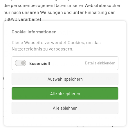
die personenbezogenen Daten unserer Websitebesucher
nur nach unseren Weisungen und unter Einhaltung der
DSGVO verarbeitet.
6. Plugins und Tools
Cookie-Informationen
YouTube mit erweitertem
Diese Webseite verwendet Cookies, um das
Nutzererlebnis zu verbessern.
Datenschutz
Essenziell
Details einblenden
Diese Website bindet Videos der Website YouTube ein.
Betreiber der Seiten ist die Google Ireland Limited
(„Google“), Gordon House, Barrow Street, Dublin 4, Irland.
Auswahl speichern
Wir nutzen YouTube im erweiterten Datenschutzmodus.
Alle akzeptieren
Dieser Modus bewirkt laut YouTube, dass YouTube keine
Informationen über die Besucher auf dieser Website
Alle ablehnen
speichert, bevor diese sich das Video ansehen. Die
Weitergabe von Daten an YouTube-Partner wird durch den
erweiterten Datenschutzmodus hingegen nicht zwingend